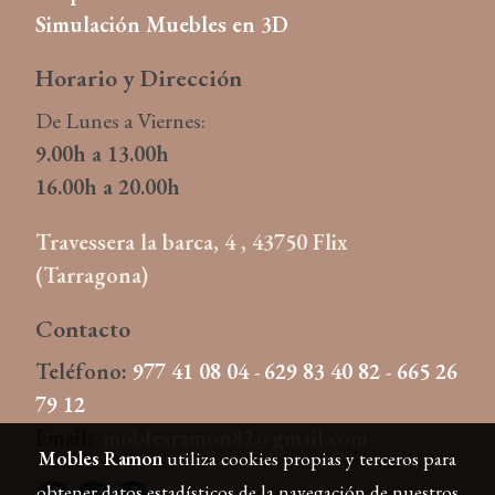
Simulación Muebles en 3D
Horario y
Dirección
De Lunes a Viernes:
9.00h a 13.00h
16.00h a 20.00h
Travessera la barca, 4 , 43750 Flix
(Tarragona)
Contacto
Teléfono:
977 41 08 04
-
629 83 40 82
-
665 26
79 12
Email:
moblesramon82@gmail.com
Mobles Ramon
utiliza cookies propias y terceros para
obtener datos estadísticos de la navegación de nuestros