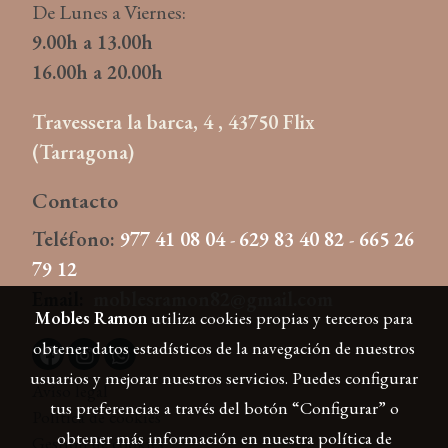
De Lunes a Viernes:
9.00h a 13.00h
16.00h a 20.00h
Travessera la barca, 4 , 43750 Flix
(Tarragona)
Contacto
Teléfono:
977 41 08 04
-
629 83 40 82
-
665 26
79 12
Email:
moblesramon82@gmail.com
Mobles Ramon
utiliza cookies propias y terceros para
obtener datos estadísticos de la navegación de nuestros
usuarios y mejorar nuestros servicios. Puedes configurar
Aviso legal
tus preferencias a través del botón “Configurar” o
Política de cookies
obtener más información en nuestra
política de
Gestión de cookies