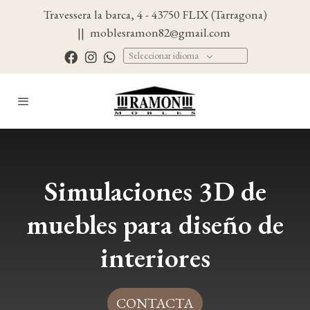
Travessera la barca, 4 - 43750 FLIX (Tarragona)
||
moblesramon82@gmail.com
Seleccionar idioma
Simulaciones 3D de
muebles para diseño de
interiores
CONTACTA